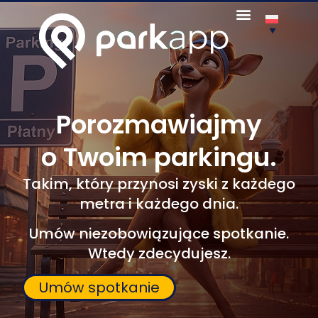
0 zł na zawsze
Case Studies
Jak działa
Załóż parking
za darmo
Porozmawiajmy
o Twoim parkingu.
Takim, który przynosi zyski z każdego
metra i każdego dnia.
Umów niezobowiązujące spotkanie.
Wtedy zdecydujesz.
Umów spotkanie