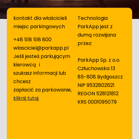
kontakt dla właścicieli
Technologia
miejsc parkingowych
ParkApp jest z
dumą rozwijana
+48 518 518 800
przez:
wlasciciel@parkapp.pl
Jeśli jesteś parkującym
ParkApp Sp. z o.o.
kierowcą i
Człuchowska 13
szukasz informacji lub
85-808 Bydgoszcz
chcesz
NIP 9532802621
zapłacić za parkowanie,
REGON 528121812
kliknij tutaj
.
KRS 0001095079